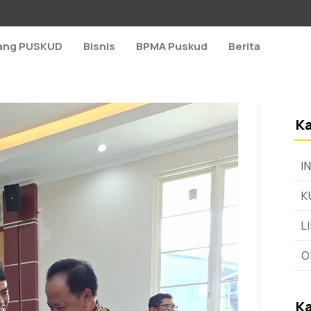
ang PUSKUD
Bisnis
BPMA Puskud
Berita
Ka
I
K
L
O
Ka