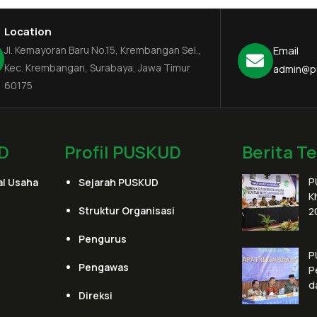
Location
Jl. Kemayoran Baru No.15, Krembangan Sel.,
Email
Kec. Krembangan, Surabaya, Jawa Timur
admin@p
60175
D
Profil PUSKUD
Berita T
P
l Usaha
Sejarah PUSKUD
K
Struktur Organisasi
2
Pengurus
P
Pengawas
P
d
Direksi