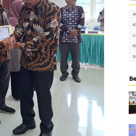
A
K
L
P
S
Be