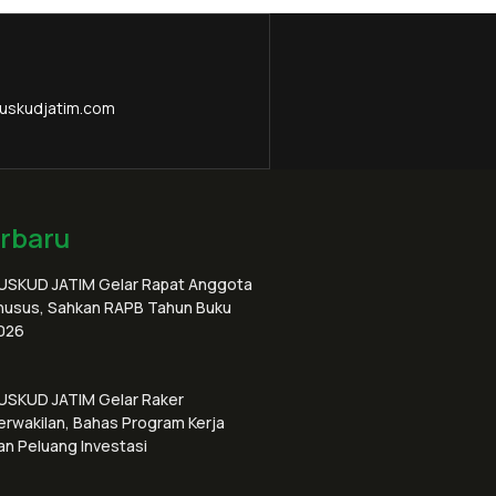
uskudjatim.com
erbaru
USKUD JATIM Gelar Rapat Anggota
husus, Sahkan RAPB Tahun Buku
026
USKUD JATIM Gelar Raker
erwakilan, Bahas Program Kerja
an Peluang Investasi