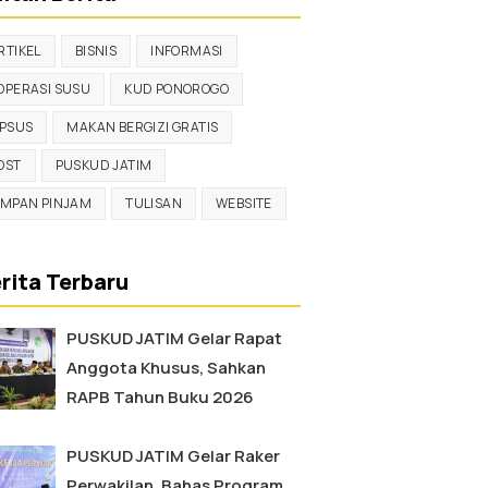
RTIKEL
BISNIS
INFORMASI
OPERASI SUSU
KUD PONOROGO
IPSUS
MAKAN BERGIZI GRATIS
OST
PUSKUD JATIM
IMPAN PINJAM
TULISAN
WEBSITE
rita Terbaru
PUSKUD JATIM Gelar Rapat
Anggota Khusus, Sahkan
RAPB Tahun Buku 2026
PUSKUD JATIM Gelar Raker
Perwakilan, Bahas Program