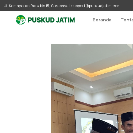
Jl. Kemayoran Baru No.15, Surabaya |
support@puskudjatim.com
Beranda
Tent