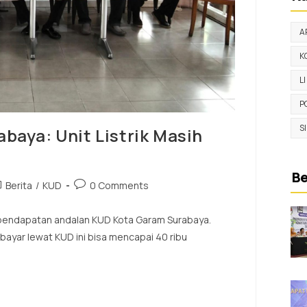
A
K
L
P
S
baya: Unit Listrik Masih
Be
Berita
/
KUD
0 Comments
r pendapatan andalan KUD Kota Garam Surabaya.
bayar lewat KUD ini bisa mencapai 40 ribu