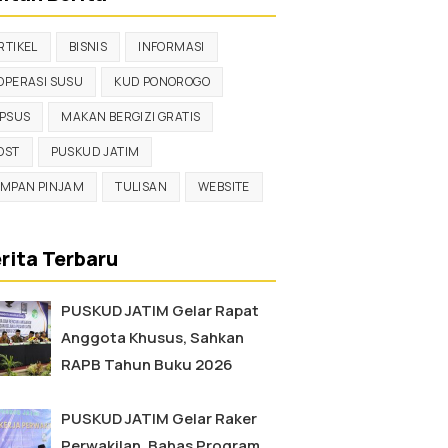
RTIKEL
BISNIS
INFORMASI
OPERASI SUSU
KUD PONOROGO
IPSUS
MAKAN BERGIZI GRATIS
OST
PUSKUD JATIM
IMPAN PINJAM
TULISAN
WEBSITE
rita Terbaru
PUSKUD JATIM Gelar Rapat
Anggota Khusus, Sahkan
RAPB Tahun Buku 2026
PUSKUD JATIM Gelar Raker
Perwakilan, Bahas Program