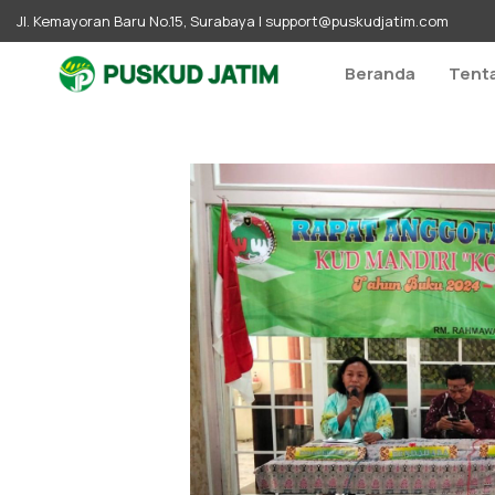
Jl. Kemayoran Baru No.15, Surabaya |
support@puskudjatim.com
Beranda
Tent