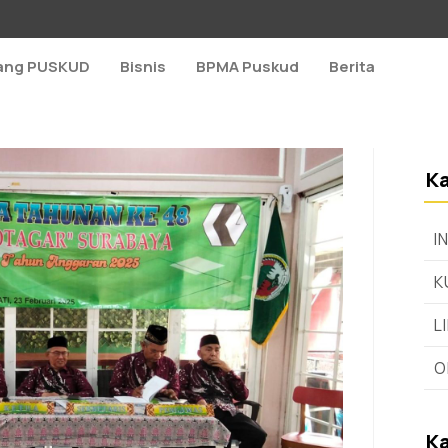
ang PUSKUD
Bisnis
BPMA Puskud
Berita
Ka
I
K
L
O
Ka