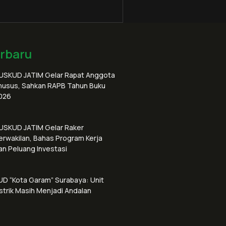
erbaru
USKUD JATIM Gelar Rapat Anggota
husus, Sahkan RAPB Tahun Buku
026
USKUD JATIM Gelar Raker
erwakilan, Bahas Program Kerja
an Peluang Investasi
UD “Kota Garam” Surabaya: Unit
istrik Masih Menjadi Andalan