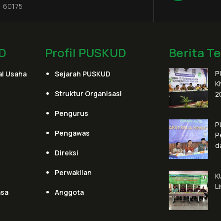
60175
D
Profil PUSKUD
Berita T
P
l Usaha
Sejarah PUSKUD
K
Struktur Organisasi
2
Pengurus
P
Pengawas
P
d
Direksi
Perwakilan
K
L
asa
Anggota