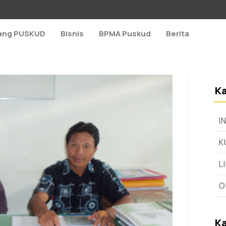
ang PUSKUD
Bisnis
BPMA Puskud
Berita
Ka
I
K
L
O
Ka