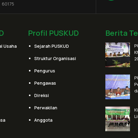
60175
D
Profil PUSKUD
Berita T
P
l Usaha
Sejarah PUSKUD
K
Struktur Organisasi
2
Pengurus
P
Pengawas
P
d
Direksi
Perwakilan
K
L
asa
Anggota