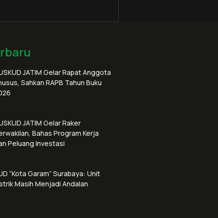
erbaru
USKUD JATIM Gelar Rapat Anggota
husus, Sahkan RAPB Tahun Buku
026
USKUD JATIM Gelar Raker
erwakilan, Bahas Program Kerja
an Peluang Investasi
UD “Kota Garam” Surabaya: Unit
istrik Masih Menjadi Andalan