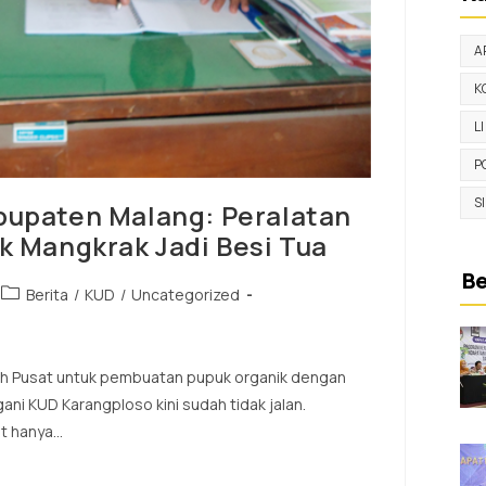
A
K
L
P
S
bupaten Malang: Peralatan
k Mangkrak Jadi Besi Tua
Be
Berita
/
KUD
/
Uncategorized
ntah Pusat untuk pembuatan pupuk organik dengan
i KUD Karangploso kini sudah tidak jalan.
ut hanya…