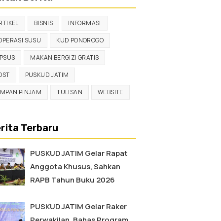
RTIKEL
BISNIS
INFORMASI
OPERASI SUSU
KUD PONOROGO
IPSUS
MAKAN BERGIZI GRATIS
OST
PUSKUD JATIM
IMPAN PINJAM
TULISAN
WEBSITE
rita Terbaru
PUSKUD JATIM Gelar Rapat
Anggota Khusus, Sahkan
RAPB Tahun Buku 2026
PUSKUD JATIM Gelar Raker
Perwakilan, Bahas Program