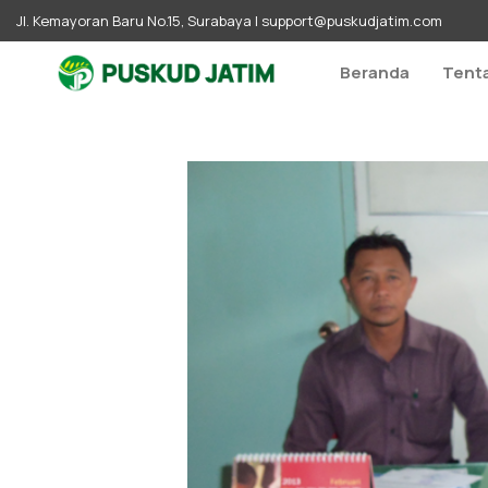
Jl. Kemayoran Baru No.15, Surabaya |
support@puskudjatim.com
Beranda
Tent