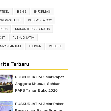
RTIKEL
BISNIS
INFORMASI
OPERASI SUSU
KUD PONOROGO
IPSUS
MAKAN BERGIZI GRATIS
OST
PUSKUD JATIM
IMPAN PINJAM
TULISAN
WEBSITE
rita Terbaru
PUSKUD JATIM Gelar Rapat
Anggota Khusus, Sahkan
RAPB Tahun Buku 2026
PUSKUD JATIM Gelar Raker
Perwakilan, Bahas Program