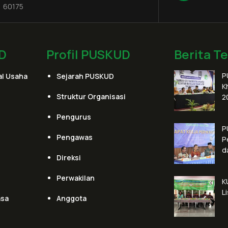
60175
D
Profil PUSKUD
Berita T
P
l Usaha
Sejarah PUSKUD
K
Struktur Organisasi
2
Pengurus
P
Pengawas
P
d
Direksi
Perwakilan
K
L
asa
Anggota