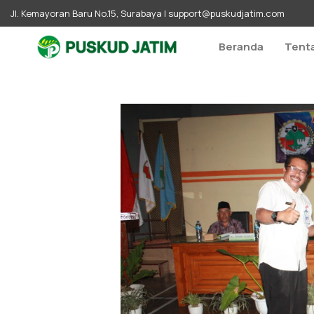
Jl. Kemayoran Baru No.15, Surabaya |
support@puskudjatim.com
Beranda
Tent