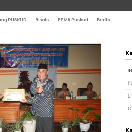
ang PUSKUD
Bisnis
BPMA Puskud
Berita
Ka
I
K
L
O
Ka