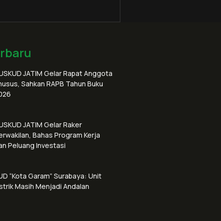
erbaru
USKUD JATIM Gelar Rapat Anggota
husus, Sahkan RAPB Tahun Buku
026
USKUD JATIM Gelar Raker
erwakilan, Bahas Program Kerja
an Peluang Investasi
UD “Kota Garam” Surabaya: Unit
istrik Masih Menjadi Andalan