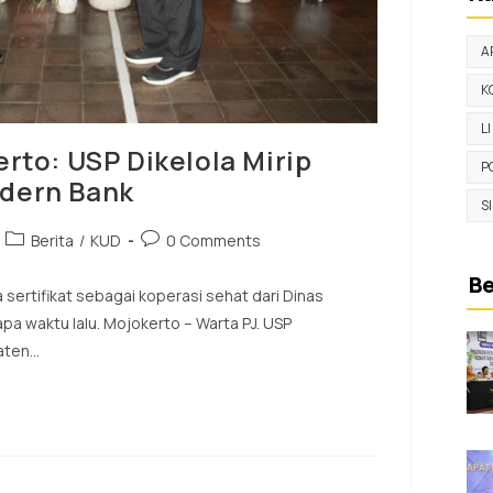
A
K
L
rto: USP Dikelola Mirip
P
dern Bank
S
Berita
/
KUD
0 Comments
Be
sertifikat sebagai koperasi sehat dari Dinas
a waktu lalu. Mojokerto – Warta PJ. USP
paten…