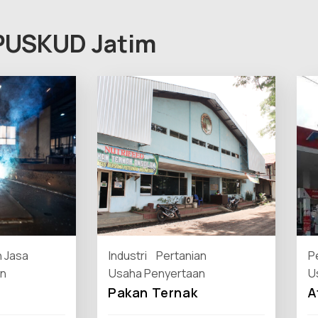
 PUSKUD Jatim
 Jasa
Industri
Pertanian
P
n
Usaha Penyertaan
U
Pakan Ternak
A