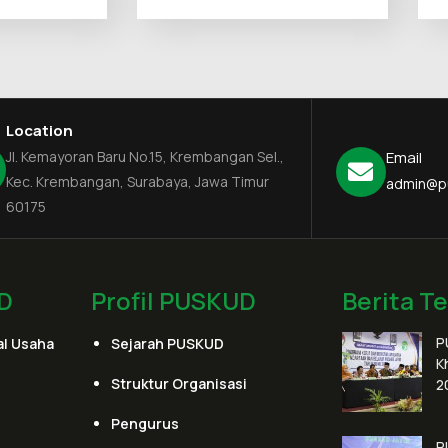
Location
Jl. Kemayoran Baru No.15, Krembangan Sel.,
Email
Kec. Krembangan, Surabaya, Jawa Timur
admin@p
60175
D
Profil PUSKUD
Berita T
P
l Usaha
Sejarah PUSKUD
K
Struktur Organisasi
2
Pengurus
P