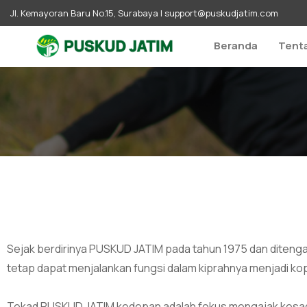
Jl. Kemayoran Baru No.15, Surabaya |
support@puskudjatim.com
Beranda
Tent
Sejak berdirinya PUSKUD JATIM pada tahun 1975 dan diteng
tetap dapat menjalankan fungsi dalam kiprahnya menjadi kop
Tekad PUSKUD JATIM kedepan adalah fokus mengajak kesada