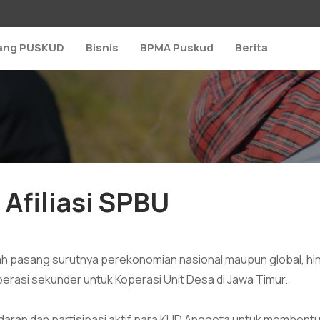
ang PUSKUD
Bisnis
BPMA Puskud
Berita
Afiliasi SPBU
ah pasang surutnya perekonomian nasional maupun global, hin
erasi sekunder untuk Koperasi Unit Desa di Jawa Timur.
ran dan partisipasi aktif para KUD Anggota untuk membentuk