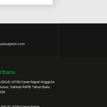
uskudjatim.com
erbaru
USKUD JATIM Gelar Rapat Anggota
husus, Sahkan RAPB Tahun Buku
026
USKUD JATIM Gelar Raker