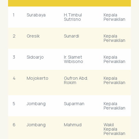
1
Surabaya
H.Timbul
Kepala
K
Sutrisno
Perwakilan
K
2
Gresik
Sunardi
Kepala
K
Perwakilan
S
3
Sidoarjo
Ir. Slamet
Kepala
K
Wibisono
Perwakilan
M
4
Mojokerto
Gufron Abd.
Kepala
K
Rokim
Perwakilan
G
R
5
Jombang
Suparman
Kepala
K
Perwakilan
M
6
Jombang
Mahmud
Wakil
K
Kepala
J
Perwakilan