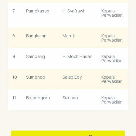
7
Pamekasan
H. Syafrawi
Kepala
K
Perwakilan
S
W
8
Bangkalan
Maruji
Kepala
K
Perwakilan
B
9
Sampang
H. Moch Hasan
Kepala
K
Perwakilan
U
10
Sumenep
Sa’ad Edy
Kepala
K
Perwakilan
11
Bojonegoro
Sukisno
Kepala
K
Perwakilan
M